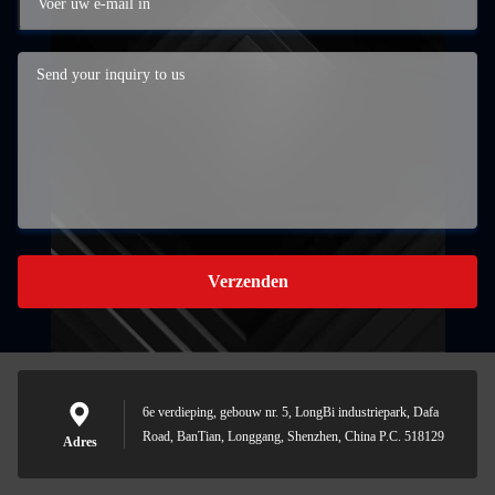
Verzenden
6e verdieping, gebouw nr. 5, LongBi industriepark, Dafa
Road, BanTian, Longgang, Shenzhen, China P.C. 518129
Adres