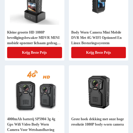
Kleine grootte HD 1080P
Body Worn Camera Mini Mobile
beveiligingsbewaker MDVR MINI
DVR Met 4G WIFI Optioneel En
mobiele opnemer lichaam gedragen
Linux Besturingssysteem
camera
Krijg Beste Prijs
Krijg Beste Prijs
4000mAh batterij SP5904 3g 4g
Grote hoek dekking met onze hoge
Gps Wifi Video Body Worn
resolutie 1080P body-worn camera
Camera Voor Wetshandhaving