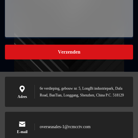
Verzenden
6e verdieping, gebouw nr. 5, LongBi industriepark, Dafa
Road, BanTian, Longgang, Shenzhen, China P.C. 518129
Adres
overseasales-1@rcmcctv.com
E-mail