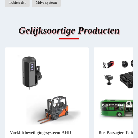
mobiele dvr
Mdvr-systeem
Gelijksoortige Producten
Vorkliftbeveiligingssysteem AHD
Bus Passagier Telle