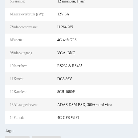
5Garantie:
12 maanden, 1 jaar
6Energieverbruik ((W):
12V 3A
7Videocompressie:
H.264.265
8Functie:
4G wifi GPS
9Video-uitgang:
VGA, BNC
10Interface:
RS232 & RS485
11Kracht:
DC8-36V
12Kanalen:
8CH 1080P
13AI aangedreven:
ADAS DSM BSD, 360Around view
14Functie:
4G GPS WIFI
Tags: