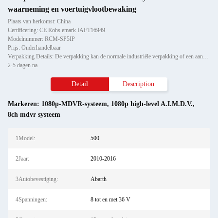
waarneming en voertuigvlootbewaking
Plaats van herkomst: China
Certificering: CE Rohs emark IAFT16949
Modelnummer: RCM-SP5IP
Prijs: Onderhandelbaar
Verpakking Details: De verpakking kan de normale industriële verpakking of een aangepaste service zijn.
2-5 dagen na
Detail
Description
Markeren:
1080p-MDVR-systeem
,
1080p high-level A.I.M.D.V.
,
8ch mdvr systeem
1Model:
500
2Jaar:
2010-2016
3Autobevestiging:
Abarth
4Spanningen:
8 tot en met 36 V