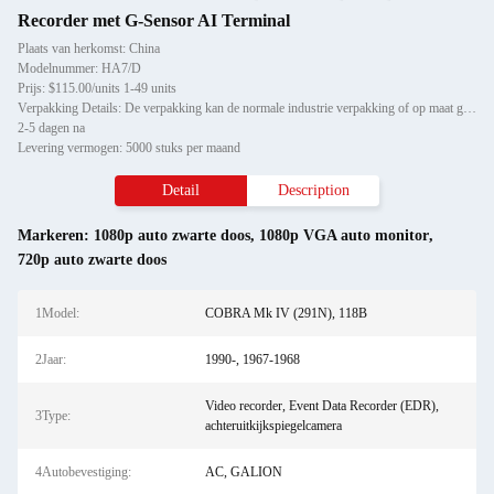
Recorder met G-Sensor AI Terminal
Plaats van herkomst: China
Modelnummer: HA7/D
Prijs: $115.00/units 1-49 units
Verpakking Details: De verpakking kan de normale industrie verpakking of op maat gemaakte service zijn.
2-5 dagen na
Levering vermogen: 5000 stuks per maand
Detail
Description
Markeren:
1080p auto zwarte doos
,
1080p VGA auto monitor
,
720p auto zwarte doos
1Model:
COBRA Mk IV (291N), 118B
2Jaar:
1990-, 1967-1968
Video recorder, Event Data Recorder (EDR),
3Type:
achteruitkijkspiegelcamera
4Autobevestiging:
AC, GALION