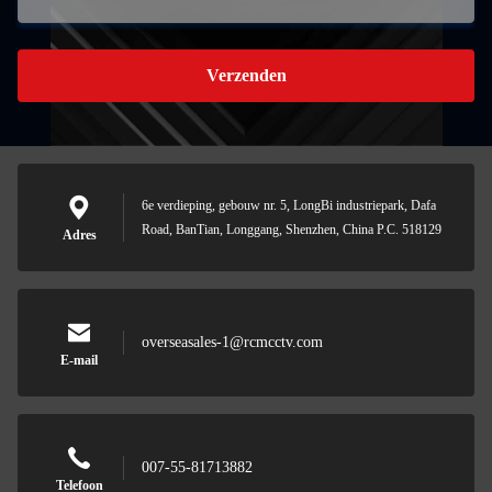
Verzenden
6e verdieping, gebouw nr. 5, LongBi industriepark, Dafa
Road, BanTian, Longgang, Shenzhen, China P.C. 518129
Adres
overseasales-1@rcmcctv.com
E-mail
007-55-81713882
Telefoon