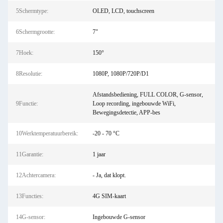
5Schermtype:
OLED, LCD, touchscreen
6Schermgrootte:
7"
7Hoek:
150°
8Resolutie:
1080P, 1080P/720P/D1
Afstandsbediening, FULL COLOR, G-sensor,
9Functie:
Loop recording, ingebouwde WiFi,
Bewegingsdetectie, APP-bes
10Werktemperatuurbereik:
-20 - 70 °C
11Garantie:
1 jaar
12Achtercamera:
- Ja, dat klopt.
13Functies:
4G SIM-kaart
14G-sensor:
Ingebouwde G-sensor