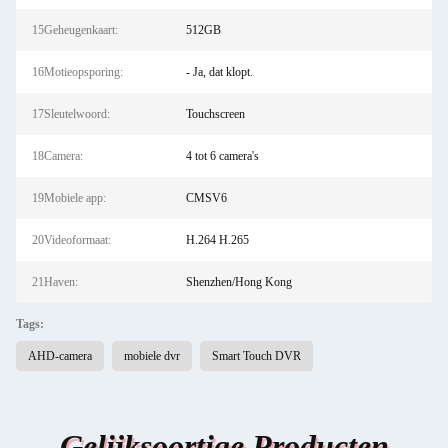
15Geheugenkaart:
512GB
16Motieopsporing:
- Ja, dat klopt.
17Sleutelwoord:
Touchscreen
18Camera:
4 tot 6 camera's
19Mobiele app:
CMSV6
20Videoformaat:
H.264 H.265
21Haven:
Shenzhen/Hong Kong
Tags:
AHD-camera
mobiele dvr
Smart Touch DVR
Gelijksoortige Producten