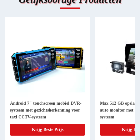
Android 7" touchscreen mobiel DVR-
Max 512 GB opslag 
systeem met gezichtsherkenning voor
auto monitor met 4 
taxi CCTV-systeem
systeem
Krijg Beste Prijs
Krijg Bes