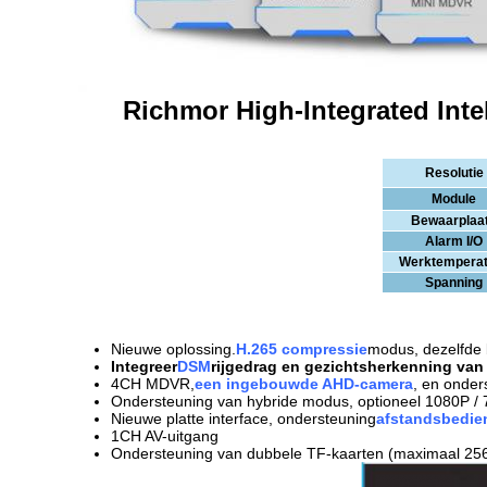
Richmor High-Integrated Inte
Resolutie
Module
Bewaarplaa
Alarm I/O
Werktemperat
Spanning
Nieuwe oplossing.
H.265 compressie
modus, dezelfde 
Integreer
DSM
rijgedrag en gezichtsherkenning van
4CH MDVR,
een ingebouwde AHD-camera
, en onder
Ondersteuning van hybride modus, optioneel 1080P / 72
Nieuwe platte interface, ondersteuning
afstandsbedie
1CH AV-uitgang
Ondersteuning van dubbele TF-kaarten (maximaal 256