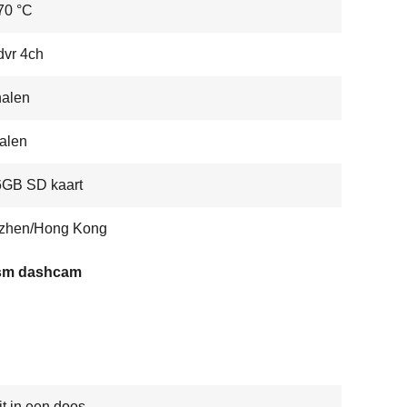
 70 °C
dvr 4ch
nalen
alen
6GB SD kaart
zhen/Hong Kong
sm dashcam
it in een doos