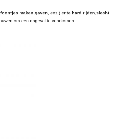
efoontjes maken
,
gaven
, enz.) en
te hard rijden
,
slecht
schuwen om een ongeval te voorkomen.