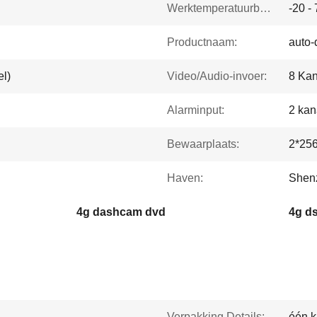
Werktemperatuurbereik:
-20 -
Productnaam:
auto-
el)
Video/Audio-invoer:
8 Ka
Alarminput:
2 kan
Bewaarplaats:
2*25
Haven:
Shen
4g dashcam dvd
4g d
Verpakking Details:
één k