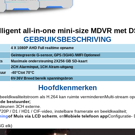
lligent all-in-one mini-size MDVR met
GEBRUIKSBESCHRIVING
4 X 1080P AHD Full realtime opname
Geïntegreerde G-sensor, GPS /3G/4G /WIFI Optioneel
ts
Maximale ondersteuning 2X256 GB SD-kaart
2CH Alarminput, 1CH Alram-uitgang
uur
-40
°C
tot 70
°C
6V-36V Breed bereik spanningsbron
Hoofdkenmerken
beeldkwaliteitstroom als H.264 kan ruimte verminderen
Multi-stream o
 de bestuurder;
steunen 3CH externe.
0P / D1 / HD1 / CIF-video, instelbare framerate en beeldkwaliteit;
ning
of Muis via LCD scherm
, en
Mobiele telefoon app
Configuratie
- 
G elk)