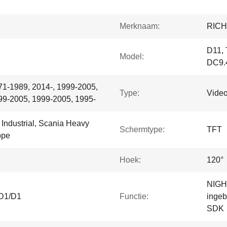
Merknaam:
RIC
D11, 
Model:
DC9.
71-1989, 2014-, 1999-2005,
Type:
Vide
99-2005, 1999-2005, 1995-
Industrial, Scania Heavy
Schermtype:
TFT
ope
Hoek:
120°
NIGHT
HD1/D1
Functie:
inge
SDK