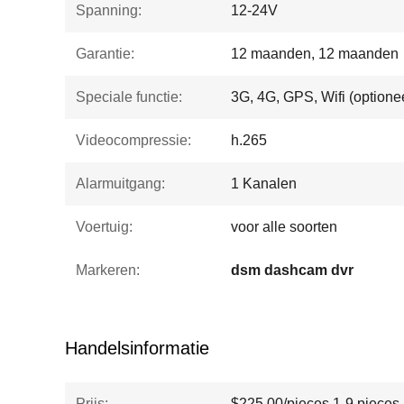
Spanning:
12-24V
Garantie:
12 maanden, 12 maanden
Speciale functie:
3G, 4G, GPS, Wifi (optione
Videocompressie:
h.265
Alarmuitgang:
1 Kanalen
Voertuig:
voor alle soorten
Markeren:
dsm dashcam dvr
Handelsinformatie
Prijs:
$225.00/pieces 1-9 pieces