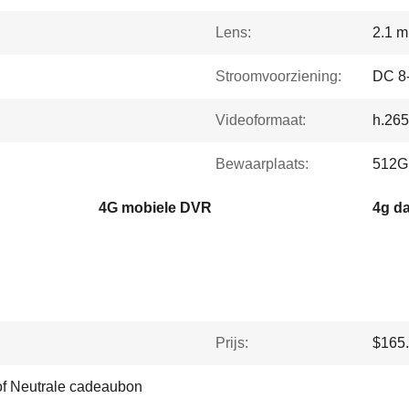
Lens:
2.1 
Stroomvoorziening:
DC 8
Videoformaat:
h.265
Bewaarplaats:
512G
4G mobiele DVR
4g d
Prijs:
$165.
of Neutrale cadeaubon