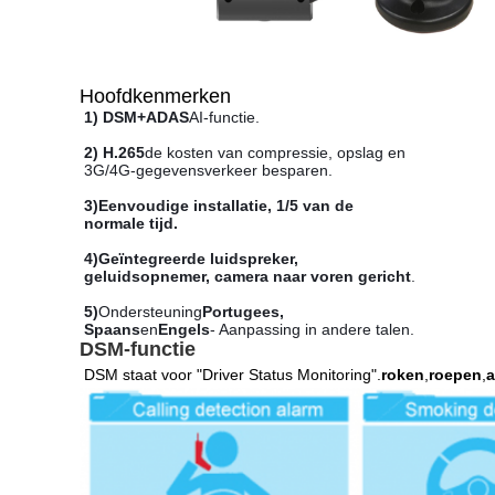
Hoofdkenmerken
1) DSM+ADAS
AI-functie.
2) H.265
de kosten van compressie, opslag en
3G/4G-gegevensverkeer besparen.
3)
Eenvoudige installatie, 1/5 van de
normale tijd
.
4)
Geïntegreerde luidspreker,
geluidsopnemer, camera naar voren gericht
.
5)
Ondersteuning
Portugees,
Spaans
en
Engels
- Aanpassing in andere talen.
DSM-functie
DSM staat voor "Driver Status Monitoring".
roken
,
roepen
,
a