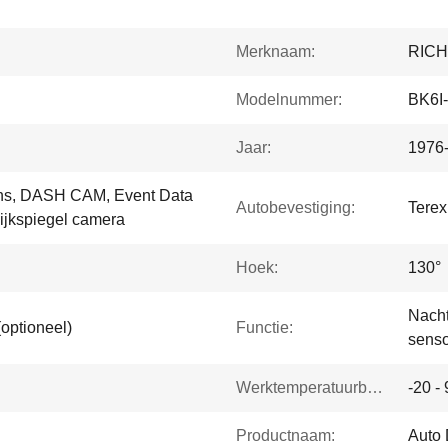
Merknaam:
RIC
Modelnummer:
BK6I
Jaar:
1976-
lens, DASH CAM, Event Data
Autobevestiging:
Terex
ijkspiegel camera
Hoek:
130°
Nacht
optioneel)
Functie:
senso
Werktemperatuurbereik:
-20 -
Productnaam:
Auto