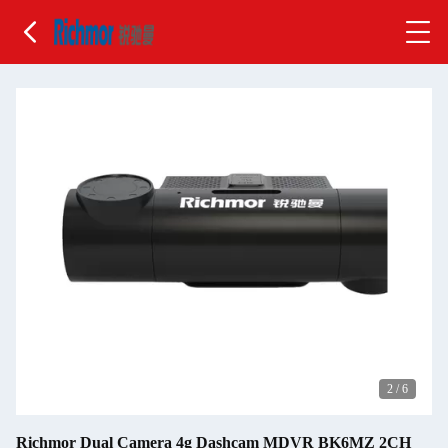
2
/
6
Richmor Dual Camera 4g Dashcam MDVR BK6MZ 2CH