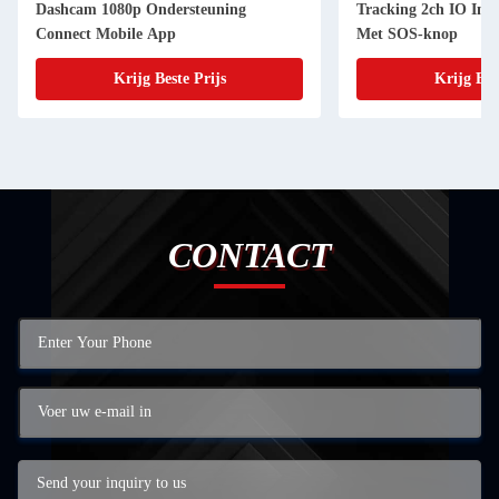
Dashcam 1080p Ondersteuning
Tracking 2ch IO Inp
Connect Mobile App
Met SOS-knop
Krijg Beste Prijs
Krijg Bes
CONTACT