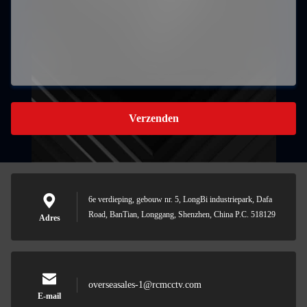
Verzenden
6e verdieping, gebouw nr. 5, LongBi industriepark, Dafa
Road, BanTian, Longgang, Shenzhen, China P.C. 518129
Adres
overseasales-1@rcmcctv.com
E-mail