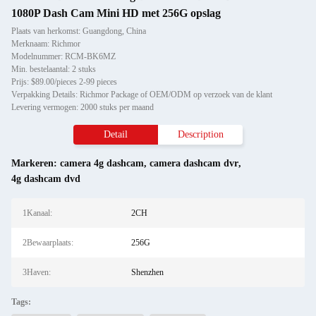
1080P Dash Cam Mini HD met 256G opslag
Plaats van herkomst: Guangdong, China
Merknaam: Richmor
Modelnummer: RCM-BK6MZ
Min. bestelaantal: 2 stuks
Prijs: $89.00/pieces 2-99 pieces
Verpakking Details: Richmor Package of OEM/ODM op verzoek van de klant
Levering vermogen: 2000 stuks per maand
Detail
Description
Markeren:
camera 4g dashcam
,
camera dashcam dvr
,
4g dashcam dvd
1Kanaal:
2CH
2Bewaarplaats:
256G
3Haven:
Shenzhen
Tags: