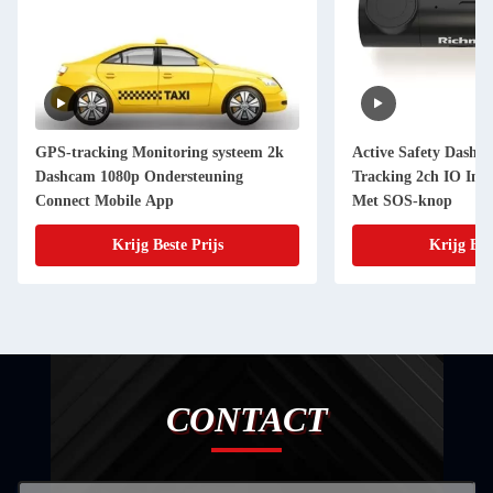
GPS-tracking Monitoring systeem 2k
Active Safety Dashc
Dashcam 1080p Ondersteuning
Tracking 2ch IO Inp
Connect Mobile App
Met SOS-knop
Krijg Beste Prijs
Krijg Bes
CONTACT