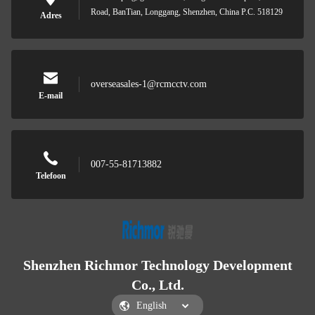
Road, BanTian, Longgang, Shenzhen, China P.C. 518129
Adres
overseasales-1@rcmcctv.com
E-mail
007-55-81713882
Telefoon
Shenzhen Richmor Technology Development
Co., Ltd.