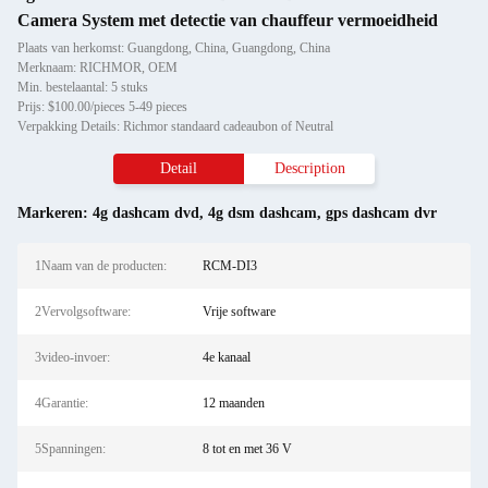
Camera System met detectie van chauffeur vermoeidheid
Plaats van herkomst: Guangdong, China, Guangdong, China
Merknaam: RICHMOR, OEM
Min. bestelaantal: 5 stuks
Prijs: $100.00/pieces 5-49 pieces
Verpakking Details: Richmor standaard cadeaubon of Neutral
Detail
Description
Markeren:
4g dashcam dvd
,
4g dsm dashcam
,
gps dashcam dvr
1Naam van de producten:
RCM-DI3
2Vervolgsoftware:
Vrije software
3video-invoer:
4e kanaal
4Garantie:
12 maanden
5Spanningen:
8 tot en met 36 V