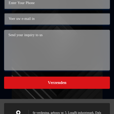
Verzenden
6e verdieping, gebouw nr. 5, LongBi industriepark, Dafa