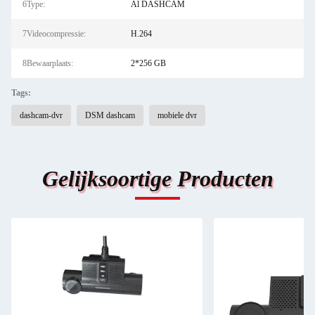
6Type:
Al DASHCAM
7Videocompressie:
H.264
8Bewaarplaats:
2*256 GB
Tags:
dashcam-dvr
DSM dashcam
mobiele dvr
Gelijksoortige Producten