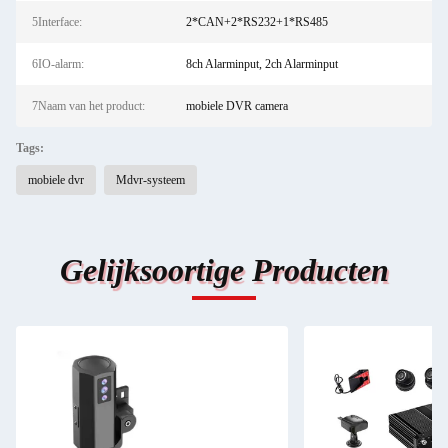
5Interface:
2*CAN+2*RS232+1*RS485
6IO-alarm:
8ch Alarminput, 2ch Alarminput
7Naam van het product:
mobiele DVR camera
Tags:
mobiele dvr
Mdvr-systeem
Gelijksoortige Producten