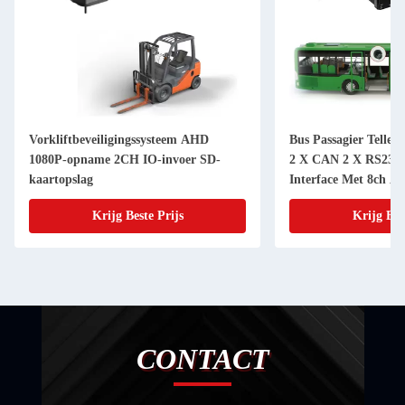
Vorkliftbeveiligingssysteem AHD
Bus Passagier Telle
1080P-opname 2CH IO-invoer SD-
2 X CAN 2 X RS232 
kaartopslag
Interface Met 8ch A
Krijg Beste Prijs
Krijg Bes
CONTACT