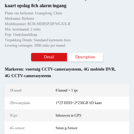
kaart opslag 8ch alarm ingang
Plaats van herkomst: Guangdong, China
Merknaam: Richmor
Modelnummer: RCM-MDRSP5IP/WGXX-B
Min. bestelaantal: 2 stuks
Prijs: Onderhandelbaar
Verpakking Details: Standaard kartonnen doos.
Levering vermogen: 2000 stuks per maand
Detail
Description
Markeren:
voertuig CCTV-camerasysteem
,
4G mobiele DVR
,
4G CCTV-camerasysteem
1Kanaal:
8 kanaal + 1 ipc
2Bewaarplaats:
1*2T HDD+2*256GB SD kaart
3Gps:
Inbouwen in GPS
4G-sensor:
Steun g-Sensor