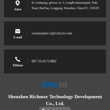
6e verdieping, gebouw nr. 5, LongBi industriepark, Dafa
Road, BanTian, Longgang, Shenzhen, China P.C. 518129
Adres
overseasales-1@rcmcctv.com
E-mail
007-55-81713882
Telefoon
Shenzhen Richmor Technology Development
Co., Ltd.