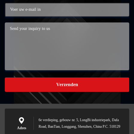
Verzenden
6e verdieping, gebouw nr. 5, LongBi industriepark, Dafa
Road, BanTian, Longgang, Shenzhen, China P.C. 518129
Adres