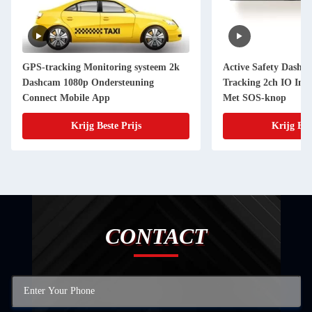
GPS-tracking Monitoring systeem 2k
Active Safety Dashc
Dashcam 1080p Ondersteuning
Tracking 2ch IO Inp
Connect Mobile App
Met SOS-knop
Krijg Beste Prijs
Krijg Bes
CONTACT