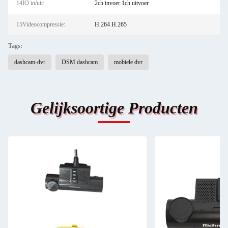
14IO in/uit:
2ch invoer 1ch uitvoer
15Videocompressie:
H.264 H.265
Tags:
dashcam-dvr
DSM dashcam
mobiele dvr
Gelijksoortige Producten