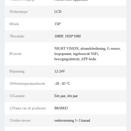
5Schermtype:
LCD
6Hoek:
150°
7Resolutie:
1080P, 1920*1080
NIGHT VISION, afstandsbediening, G-sensor,
8Functie:
loopopname, ingebouwde WiFi,
bewegingsdetectie, APP-bedie
9Spanning:
12-24V
10Werktemperatuurbereik:
-20 - 85 °C
11Garantie:
Eén jaar, één jaar
12Naam van de producten:
BK6MZJ
13video-invoer:
ondersteuning 1~3 kanaal