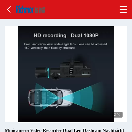
2
/
6
Minicamera Video Recorder Dual Len Dashcam Nachtzicht