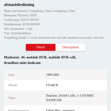
afstandsbediening
Plaats van herkomst: Guangdong, China, Guangdong, China
Merknaam: Richmor, OEM
Certificering: CE/FCC/ROHS
Modelnummer: RCM-BK6MJ
Min. bestelaantal: 1 stuk
Prijs: Onderhandelbaar
Verpakking Details: 1 set per kartonnen doos met alle standaard accessoires, 4ch mobiele sofware met netwerk & mobie
Detail
Description
Markeren:
4G mobiele DVR
,
mobiele DVR wifi
,
draadloze mini dashcam
1Jaar:
1999-2005
2Model:
FT546CB
Dual lens, DASH CAM, 1~3 CH MINI
3Type:
DASHCAM
4Autobevestiging:
Fabtek Misc. apparatuur