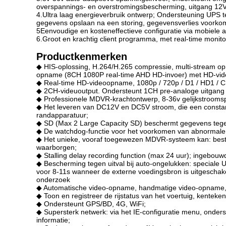
overspannings- en overstromingsbescherming, uitgang 12
4.Ultra laag energieverbruik ontwerp; Ondersteuning UPS 
gegevens opslaan na een storing, gegevensverlies voorko
5Eenvoudige en kosteneffectieve configuratie via mobiele a
6.Groot en krachtig client programma, met real-time monit
Productkenmerken
◆ HIS-oplossing, H.264/H.265 compressie, multi-stream o
opname (8CH 1080P real-time AHD HD-invoer) met HD-vide
◆ Real-time HD-videoopname, 1080p / 720p / D1 / HD1 / CIF 
◆ 2CH-videuoutput. Ondersteunt 1CH pre-analoge uitgang 
◆ Professionele MDVR-krachtontwerp, 8-36v gelijkstroomspan
◆ Het leveren van DC12V en DC5V stroom, die een constan
randapparatuur;
◆ SD (Max 2 Large Capacity SD) beschermt gegevens tegen t
◆ De watchdog-functie voor het voorkomen van abnormale
◆ Het unieke, vooraf toegewezen MDVR-systeem kan: bestand
waarborgen;
◆ Stalling delay recording function (max 24 uur); ingebo
◆ Bescherming tegen uitval bij auto-ongelukken: speciale
voor 8-11s wanneer de externe voedingsbron is uitgeschakel
onderzoek
◆ Automatische video-opname, handmatige video-opname,
◆ Toon en registreer de rijstatus van het voertuig, kenteke
◆ Ondersteunt GPS/BD, 4G, WiFi;
◆ Supersterk netwerk: via het IE-configuratie menu, onder
informatie;