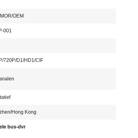
HMOR/OEM
P-001
P/720P/D1/HD1/CIF
analen
tatief
zhen/Hong Kong
ele bus-dvr