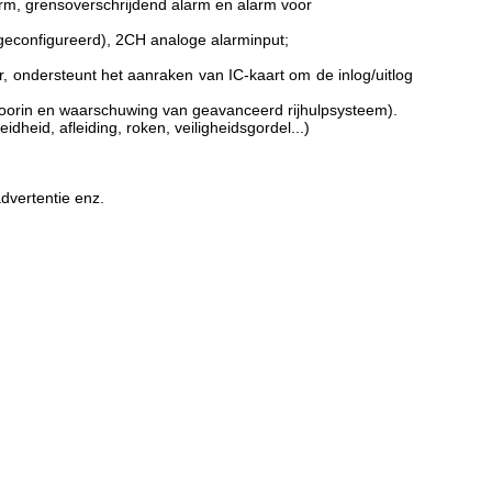
rm, grensoverschrijdend alarm en alarm voor
geconfigureerd), 2CH analoge alarminput;
 ondersteunt het aanraken van IC-kaart om de inlog/uitlog
 voorin en waarschuwing van geavanceerd rijhulpsysteem).
eid, afleiding, roken, veiligheidsgordel...)
dvertentie enz.