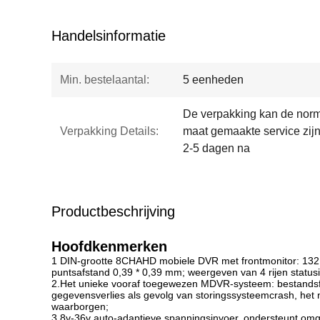
Handelsinformatie
Min. bestelaantal:
5 eenheden
De verpakking kan de norma
Verpakking Details:
maat gemaakte service zijn
2-5 dagen na
Productbeschrijving
Hoofdkenmerken
1 DIN-grootte 8CHAHD mobiele DVR met frontmonitor: 132 *
puntsafstand 0,39 * 0,39 mm; weergeven van 4 rijen status
2.Het unieke vooraf toegewezen MDVR-systeem: bestandsfr
gegevensverlies als gevolg van storingssysteemcrash, het n
waarborgen;
3.8v-36v auto-adaptieve spanningsinvoer, ondersteunt om