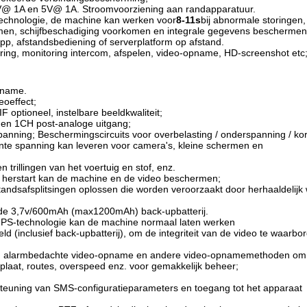
V@ 1A en 5V@ 1A. Stroomvoorziening aan randapparatuur.
technologie, de machine kan werken voor
8-11s
bij abnormale storingen,
men, schijfbeschadiging voorkomen en integrale gegevens beschermen
pp, afstandsbediening of serverplatform op afstand.
oring, monitoring intercom, afspelen, video-opname, HD-screenshot etc
pname.
oeffect;
optioneel, instelbare beeldkwaliteit;
en 1CH post-analoge uitgang;
ning; Beschermingscircuits voor overbelasting / onderspanning / kortsl
te spanning kan leveren voor camera's, kleine schermen en
rillingen van het voertuig en stof, enz.
 herstart kan de machine en de video beschermen;
safsplitsingen oplossen die worden veroorzaakt door herhaaldelijk wis
uwde 3,7v/600mAh (max1200mAh) back-upbatterij.
 UPS-technologie kan de machine normaal laten werken
d (inclusief back-upbatterij), om de integriteit van de video te waar
 alarmbedachte video-opname en andere video-opnamemethoden om aa
nplaat, routes, overspeed enz. voor gemakkelijk beheer;
steuning van SMS-configuratieparameters en toegang tot het apparaat