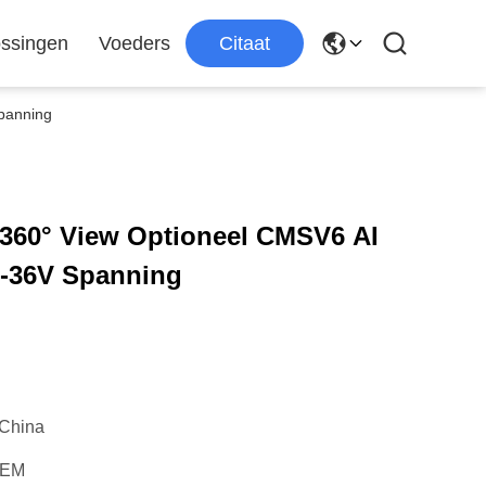
ssingen
Voeders
Citaat
panning
60° View Optioneel CMSV6 AI
-36V Spanning
China
OEM