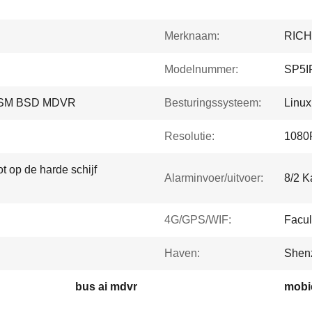
Merknaam:
RIC
Modelnummer:
SP5I
 DSM BSD MDVR
Besturingssysteem:
Linux
Resolutie:
1080
t op de harde schijf
Alarminvoer/uitvoer:
8/2 K
4G/GPS/WIF:
Facul
Haven:
Shen
bus ai mdvr
mobi