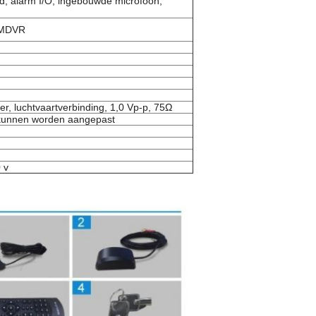
id, alarm I/O, ingebouwde microfoon,
 MDVR
r, luchtvaartverbinding, 1,0 Vp-p, 75Ω
 kunnen worden aangepast
 v