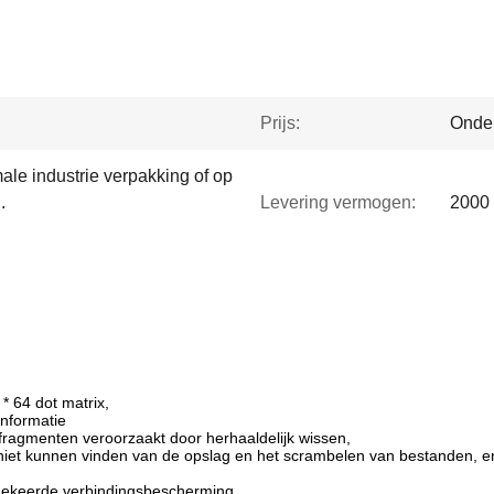
Prijs:
Onde
le industrie verpakking of op
.
Levering vermogen:
2000 
 64 dot matrix,
informatie
agmenten veroorzaakt door herhaaldelijk wissen,
iet kunnen vinden van de opslag en het scrambelen van bestanden, en de
gekeerde verbindingsbescherming,