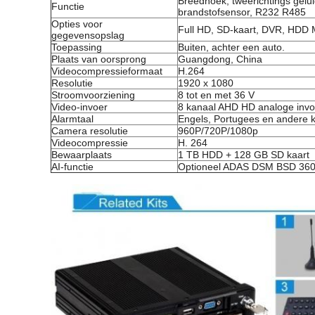
Breedhoek, tweerichtings gelu
Functie
brandstofsensor, R232 R485
Opties voor
Full HD, SD-kaart, DVR, HDD
gegevensopslag
Toepassing
Buiten, achter een auto.
Plaats van oorsprong
Guangdong, China
Videocompressieformaat
H.264
Resolutie
1920 x 1080
Stroomvoorziening
8 tot en met 36 V
Video-invoer
8 kanaal AHD HD analoge invoe
Alarmtaal
Engels, Portugees en andere
Camera resolutie
960P/720P/1080p
Videocompressie
H. 264
Bewaarplaats
1 TB HDD + 128 GB SD kaart
AI-functie
Optioneel ADAS DSM BSD 360