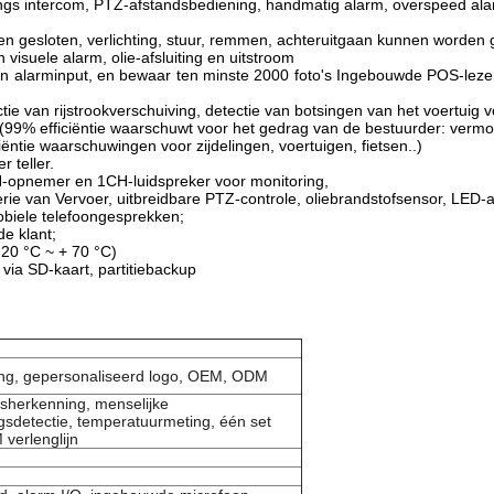
ings intercom, PTZ-afstandsbediening, handmatig alarm, overspeed ala
gesloten, verlichting, stuur, remmen, achteruitgaan kunnen worden 
isuele alarm, olie-afsluiting en uitstroom
n alarminput, en bewaar ten minste 2000 foto's Ingebouwde POS-lezer,
ie van rijstrookverschuiving, detectie van botsingen van het voertuig
% efficiëntie waarschuwt voor het gedrag van de bestuurder: vermoeidh
ëntie waarschuwingen voor zijdelingen, voertuigen, fietsen..)
 teller.
-opnemer en 1CH-luidspreker voor monitoring,
ie van Vervoer, uitbreidbare PTZ-controle, oliebrandstofsensor, LED-a
biele telefoongesprekken;
e klant;
 20 °C ~ + 70 °C)
ia SD-kaart, partitiebackup
ing, gepersonaliseerd logo, OEM, ODM
sherkenning, menselijke
sdetectie, temperatuurmeting, één set
verlenglijn