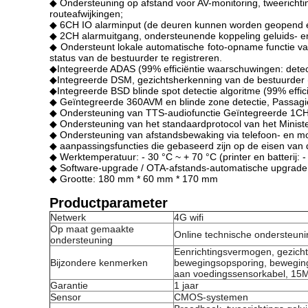
◆ Ondersteuning op afstand voor AV-monitoring, tweericht
routeafwijkingen;
◆ 6CH IO alarminput (de deuren kunnen worden geopend en 
◆ 2CH alarmuitgang, ondersteunende koppeling geluids- en v
◆ Ondersteunt lokale automatische foto-opname functie va
status van de bestuurder te registreren.
◆Integreerde ADAS (99% efficiëntie waarschuwingen: detect
◆Integreerde DSM, gezichtsherkenning van de bestuurder (99
◆Integreerde BSD blinde spot detectie algoritme (99% effici
◆ Geïntegreerde 360AVM en blinde zone detectie, Passagier
◆ Ondersteuning van TTS-audiofunctie Geïntegreerde 1CH
◆ Ondersteuning van het standaardprotocol van het Minister
◆ Ondersteuning van afstandsbewaking via telefoon- en mo
◆ aanpassingsfuncties die gebaseerd zijn op de eisen van d
◆ Werktemperatuur: - 30 °C ~ + 70 °C (printer en batterij: -
◆ Software-upgrade / OTA-afstands-automatische upgrade v
◆ Grootte: 180 mm * 60 mm * 170 mm
Productparameter
Netwerk
4G wifi
Op maat gemaakte
Online technische ondersteun
ondersteuning
Eenrichtingsvermogen, gezicht
Bijzondere kenmerken
bewegingsopsporing, beweging
aan voedingssensorkabel, 15M 
Garantie
1 jaar
Sensor
CMOS-systemen