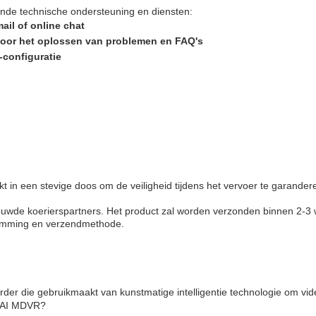
de technische ondersteuning en diensten:
ail of online chat
voor het oplossen van problemen en FAQ's
-configuratie
 in een stevige doos om de veiligheid tijdens het vervoer te garander
uwde koerierspartners. Het product zal worden verzonden binnen 2-3 
stemming en verzendmethode.
rder die gebruikmaakt van kunstmatige intelligentie technologie om vi
l AI MDVR?