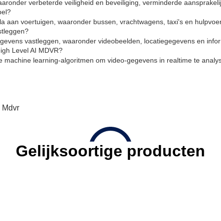
ronder verbeterde veiligheid en beveiliging, verminderde aansprakelijk
bel?
a aan voertuigen, waaronder bussen, vrachtwagens, taxi's en hulpvoer
stleggen?
evens vastleggen, waaronder videobeelden, locatiegegevens en infor
 High Level AI MDVR?
machine learning-algoritmen om video-gegevens in realtime te analyse
i Mdvr
Gelijksoortige producten