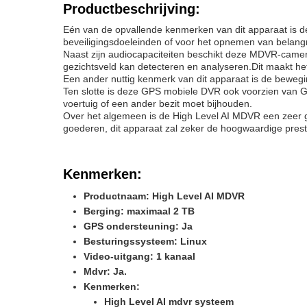
Productbeschrijving:
Eén van de opvallende kenmerken van dit apparaat is de
beveiligingsdoeleinden of voor het opnemen van belang
Naast zijn audiocapaciteiten beschikt deze MDVR-camera 
gezichtsveld kan detecteren en analyseren.Dit maakt het
Een ander nuttig kenmerk van dit apparaat is de bewegin
Ten slotte is deze GPS mobiele DVR ook voorzien van GP
voertuig of een ander bezit moet bijhouden.
Over het algemeen is de High Level AI MDVR een zeer 
goederen, dit apparaat zal zeker de hoogwaardige presta
Kenmerken:
Productnaam: High Level AI MDVR
Berging: maximaal 2 TB
GPS ondersteuning: Ja
Besturingssysteem: Linux
Video-uitgang: 1 kanaal
Mdvr: Ja.
Kenmerken:
High Level AI mdvr systeem