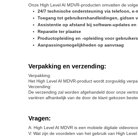
Onze High Level AI MDVR-producten omvatten de volgen
24/7 technische ondersteuning via telefoon, e-m
Toegang tot gebruikershandleidingen, gidsen 
Assistentie op afstand bij software-updates en 
Reparatie ter plaatse
Productopleiding en -opleiding voor gebruikers
Aanpassingsmogelijkheden op aanvraag
Verpakking en verzending:
Verpakking:
Het High Level AI MDVR-product wordt zorgvuldig verpakt
Verzending:
De verzending zal worden afgehandeld door onze vertro
variëren afhankelijk van de door de klant gekozen be
Vragen:
A: High Level AI MDVR is een mobiele digitale videoreco
V: Wat zijn de voordelen van het gebruik van High Leve