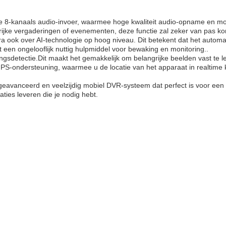
 8-kanaals audio-invoer, waarmee hoge kwaliteit audio-opname en monit
rijke vergaderingen of evenementen, deze functie zal zeker van pas k
ook over AI-technologie op hoog niveau. Dit betekent dat het automatis
 een ongelooflijk nuttig hulpmiddel voor bewaking en monitoring..
gsdetectie.Dit maakt het gemakkelijk om belangrijke beelden vast te leg
S-ondersteuning, waarmee u de locatie van het apparaat in realtime ku
geavanceerd en veelzijdig mobiel DVR-systeem dat perfect is voor ee
ties leveren die je nodig hebt.