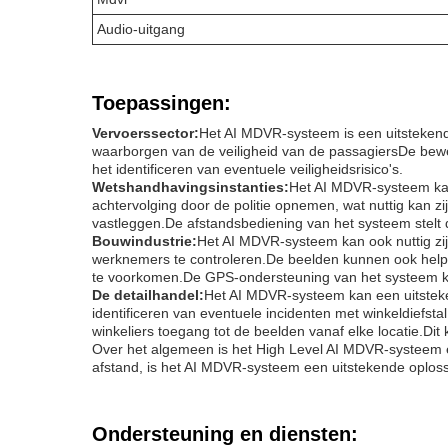
Audio-uitgang
Toepassingen:
Vervoerssector:
Het AI MDVR-systeem is een uitstekende
waarborgen van de veiligheid van de passagiersDe bewe
het identificeren van eventuele veiligheidsrisico's.
Wetshandhavingsinstanties:
Het AI MDVR-systeem kan 
achtervolging door de politie opnemen, wat nuttig kan z
vastleggen.De afstandsbediening van het systeem stelt de 
Bouwindustrie:
Het AI MDVR-systeem kan ook nuttig zij
werknemers te controleren.De beelden kunnen ook helpen
te voorkomen.De GPS-ondersteuning van het systeem kan 
De detailhandel:
Het AI MDVR-systeem kan een uitstekend
identificeren van eventuele incidenten met winkeldiefst
winkeliers toegang tot de beelden vanaf elke locatie.Dit k
Over het algemeen is het High Level AI MDVR-systeem ee
afstand, is het AI MDVR-systeem een uitstekende oplossi
Ondersteuning en diensten: