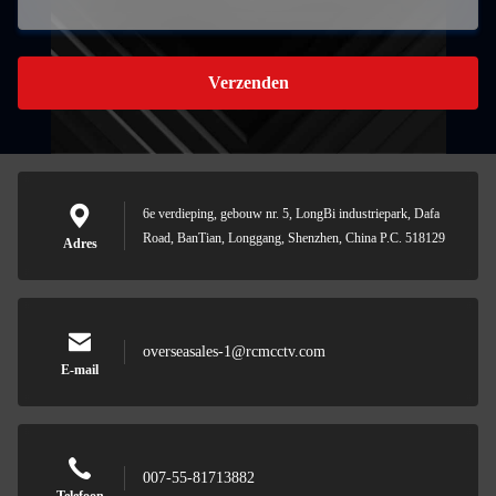
Verzenden
6e verdieping, gebouw nr. 5, LongBi industriepark, Dafa
Road, BanTian, Longgang, Shenzhen, China P.C. 518129
Adres
overseasales-1@rcmcctv.com
E-mail
007-55-81713882