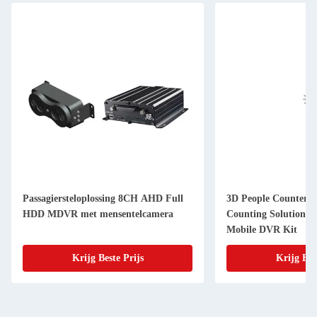
Passagiersteloplossing 8CH AHD Full
3D People Counter 
HDD MDVR met mensentelcamera
Counting Solution 
Mobile DVR Kit
Krijg Beste Prijs
Krijg Bes