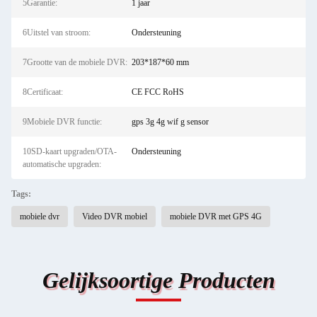
5Garantie:
1 jaar
6Uitstel van stroom:
Ondersteuning
7Grootte van de mobiele DVR:
203*187*60 mm
8Certificaat:
CE FCC RoHS
9Mobiele DVR functie:
gps 3g 4g wif g sensor
10SD-kaart upgraden/OTA-
Ondersteuning
automatische upgraden:
Tags:
mobiele dvr
Video DVR mobiel
mobiele DVR met GPS 4G
Gelijksoortige Producten