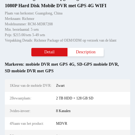
1080P Hard Disk Mobile DVR met GPS 4G WIFI
Plaats van herkomst: Guangdong, China
Merknaam: Richmor
Modelnummer: RCM-MDR7208
Min. bestelaantal: 5 sets
Prijs: $215.00/sets 5-49 sets
Verpakking Details: Richmor Package of OEM/ODM op verzoek van de klant
Detail
Description
Markeren:
mobiele DVR met GPS 4G
,
SD-GPS mobiele DVR
,
SD mobiele DVR met GPS
1Kleur van de mobiele DVR:
Zwart
2Bewaarplaats:
2 TB HDD + 128 GB SD
3video-invoer:
8 Kanalen
4Naam van het product:
MDVR