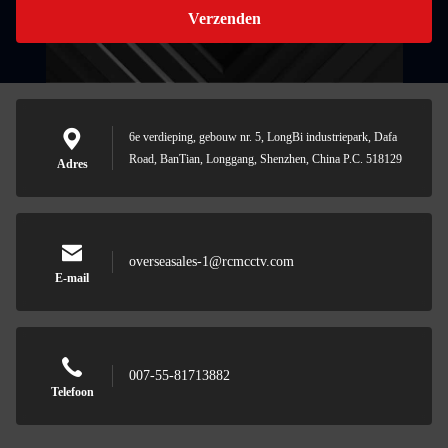
Verzenden
6e verdieping, gebouw nr. 5, LongBi industriepark, Dafa
Road, BanTian, Longgang, Shenzhen, China P.C. 518129
Adres
overseasales-1@rcmcctv.com
E-mail
007-55-81713882
Telefoon