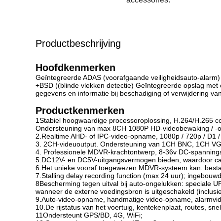
Productbeschrijving
Hoofdkenmerken
Geïntegreerde ADAS (voorafgaande veiligheidsauto-alarm) 
+BSD ((blinde vlekken detectie) Geïntegreerde opslag met ee
gegevens en informatie bij beschadiging of verwijdering va
Productkenmerken
1Stabiel hoogwaardige processoroplossing, H.264/H.265 c
Ondersteuning van max 8CH 1080P HD-videobewaking / -o
2.Realtime AHD- of IPC-video-opname, 1080p / 720p / D1 / H
3. 2CH-videuoutput. Ondersteuning van 1CH BNC, 1CH VGA
4. Professionele MDVR-krachtontwerp, 8-36v DC-spanningsinv
5.DC12V- en DC5V-uitgangsvermogen bieden, waardoor ca
6.Het unieke vooraf toegewezen MDVR-systeem kan: bestands
7.Stalling delay recording function (max 24 uur); ingebou
8Bescherming tegen uitval bij auto-ongelukken: speciale U
wanneer de externe voedingsbron is uitgeschakeld (inclusie
9.Auto-video-opname, handmatige video-opname, alarmvi
10.De rijstatus van het voertuig, kentekenplaat, routes, s
11Ondersteunt GPS/BD, 4G, WiFi;