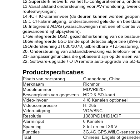
12.Supersterk netwerk: via het IE-configuratiemenu, onder
13.Vanaf afstand ondersteuning voor AV-monitoring, tweer
routeafwijkingen;
14.4CH IO-alarminvoer (de deuren kunnen worden geopend e
15.1 CH-alarmuitgang, ondersteunend geluids- en beeldala
16.Integreerd ADAS (waarschuwingen met een efficiëntie va
geavanceerd rijhulpsysteem).
17Geïntegreerde DSM, gezichtsherkenning van de bestuurder
18Geïntegreerde BSD blinde spot detectie algoritme (99% ef
19Ondersteuning JT808/1078, uitbreidbare PTZ-besturing,
20. Ondersteuning van afstandsbewaking via telefoon- en 
21- aanpassingsfuncties die gebaseerd zijn op de eisen van
22. Software-upgrade / OTA remote auto-upgrade via SD-kaa
Productspecificaties
Plaats van oorsprong
Guangdong, China
Merknaam
Richmor.
Modelnummer
MDVR820x
Bewaarplaats van gegevens
HDD & SD-kaart
Video-invoer
4 /8 Kanalen optioneel
Videocompressie
H. 265
Video-uitgang
VGA/BNC
Resolutie
1080P/D1/HD1/CIF
Alarminput
6 Kanalen
Spanning
8 tot en met 36 V
Functies
3G,4G,GPS,Wifi,G-sensor (o
Taal
Chinees, Engels of gesnede