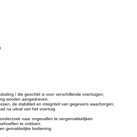
r
iting / die geschikt is voor verschillende voertuigen;
ing worden aangedreven;
n, de stabiliteit en integriteit van gegevens waarborgen;
 na uitval van het voertuig.
et onderzoek naar ongevallen te vergemakkelijken
ehoeften te voldoen;
een gemakkelijke bediening;