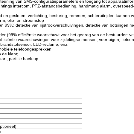
steuning van SMS-configuratieparameters en toegang tot apparaatinfor
ichtings intercom, PTZ-afstandsbediening, handmatig alarm, overspeed
n gesloten, verlichting, besturing, remmen, achteruitrijden kunnen 
rm, olie- en stroomstop
n 99%: detectie van rijstrookverschuivingen, detectie van botsingen m
 (99% efficiëntie waarschuwt voor het gedrag van de bestuurder: vermo
ficiëntie waarschuwingen voor zijdelingse mensen, voertuigen, fietsen
 brandstofsensor, LED-reclame, enz.
mobiele telefoongesprekken;
 de klant;
rt, partitie back-up.
ptioneel)
n