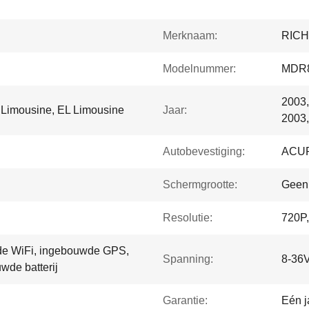
Merknaam:
RIC
Modelnummer:
MDR8
2003,
Limousine, EL Limousine
Jaar:
2003,
Autobevestiging:
ACU
Schermgrootte:
Geen
Resolutie:
720P
e WiFi, ingebouwde GPS,
Spanning:
8-36V
de batterij
Garantie:
Eén j