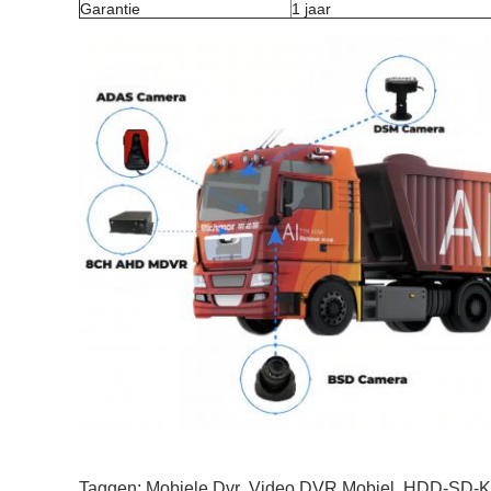
Garantie
1 jaar
Taggen:
Mobiele Dvr
,
Video DVR Mobiel
,
HDD-SD-Ka