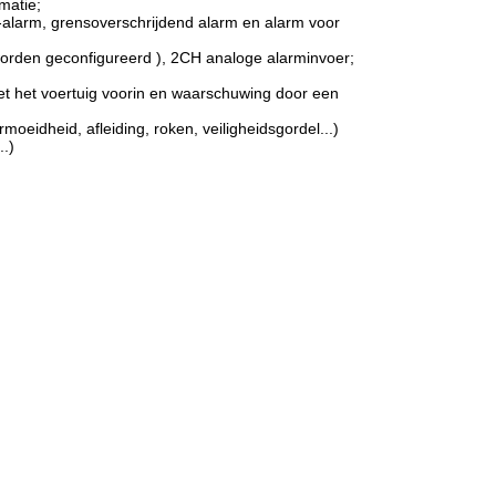
matie;
-alarm, grensoverschrijdend alarm en alarm voor
worden geconfigureerd ), 2CH analoge alarminvoer;
et het voertuig voorin en waarschuwing door een
eidheid, afleiding, roken, veiligheidsgordel...)
..)