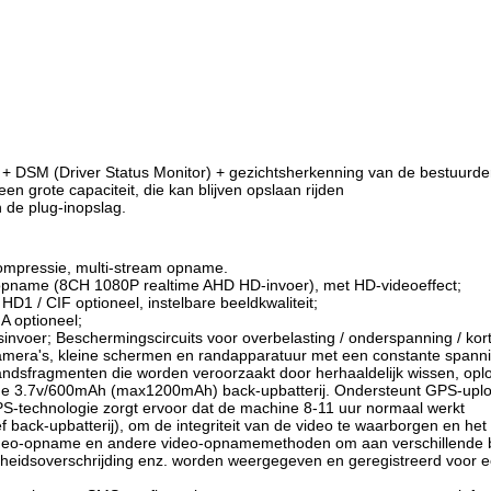
+ DSM (Driver Status Monitor) + gezichtsherkenning van de bestuurde
n grote capaciteit, die kan blijven opslaan rijden
n de plug-inopslag.
ompressie, multi-stream opname.
pname (8CH 1080P realtime AHD HD-invoer), met HD-videoeffect;
D1 / CIF optioneel, instelbare beeldkwaliteit;
 optioneel;
oer; Beschermingscircuits voor overbelasting / onderspanning / kortslu
mera's, kleine schermen en randapparatuur met een constante spann
fragmenten die worden veroorzaakt door herhaaldelijk wissen, oplosse
wde 3.7v/600mAh (max1200mAh) back-upbatterij. Ondersteunt GPS-upload
PS-technologie zorgt ervoor dat de machine 8-11 uur normaal werkt
f back-upbatterij), om de integriteit van de video te waarborgen en h
deo-opname en andere video-opnamemethoden om aan verschillende b
nelheidsoverschrijding enz. worden weergegeven en geregistreerd voor 