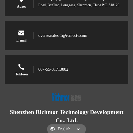
Road, BanTian, Longgang, Shenzhen, China P.C. 518129
Adres
overseasales-1@rcmcctv.com
E-mail
007-55-81713882
Telefoon
Shenzhen Richmor Technology Development
Co., Ltd.