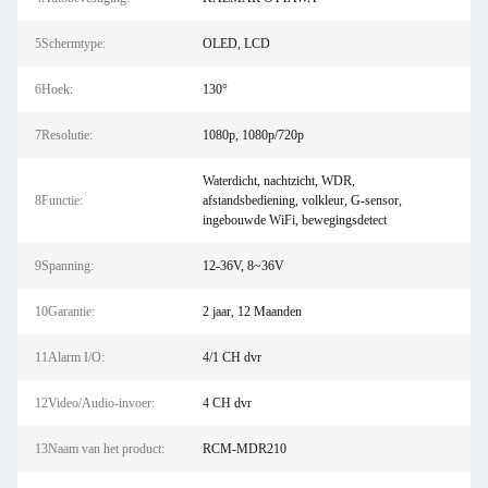
5Schermtype:
OLED, LCD
6Hoek:
130°
7Resolutie:
1080p, 1080p/720p
Waterdicht, nachtzicht, WDR,
8Functie:
afstandsbediening, volkleur, G-sensor,
ingebouwde WiFi, bewegingsdetect
9Spanning:
12-36V, 8~36V
10Garantie:
2 jaar, 12 Maanden
11Alarm I/O:
4/1 CH dvr
12Video/Audio-invoer:
4 CH dvr
13Naam van het product:
RCM-MDR210