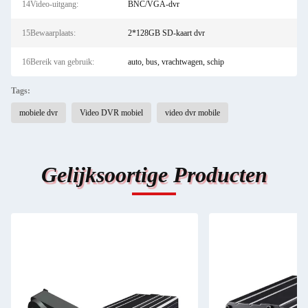
14Video-uitgang:
BNC/VGA-dvr
15Bewaarplaats:
2*128GB SD-kaart dvr
16Bereik van gebruik:
auto, bus, vrachtwagen, schip
Tags:
mobiele dvr
Video DVR mobiel
video dvr mobile
Gelijksoortige Producten