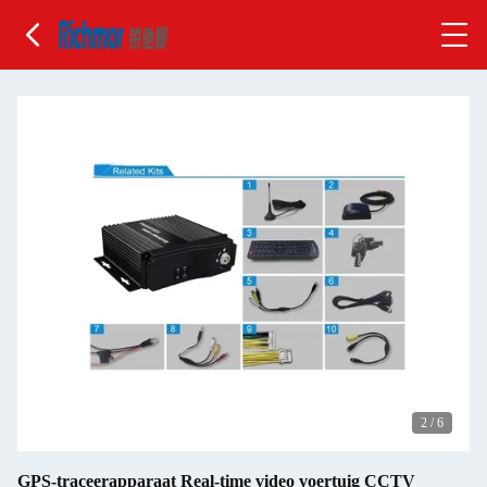
2
/
6
GPS-traceerapparaat Real-time video voertuig CCTV