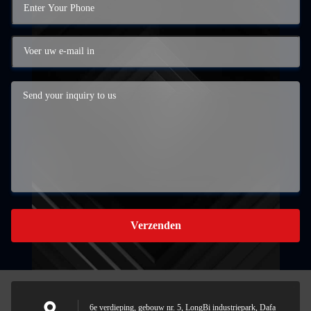
Verzenden
6e verdieping, gebouw nr. 5, LongBi industriepark, Dafa