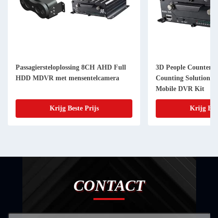
Passagiersteloplossing 8CH AHD Full
3D People Counter 
HDD MDVR met mensentelcamera
Counting Solution 
Mobile DVR Kit
Krijg Beste Prijs
Krijg Bes
CONTACT