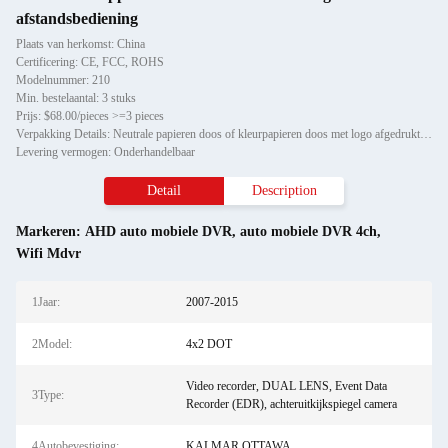
afstandsbediening
Plaats van herkomst: China
Certificering: CE, FCC, ROHS
Modelnummer: 210
Min. bestelaantal: 3 stuks
Prijs: $68.00/pieces >=3 pieces
Verpakking Details: Neutrale papieren doos of kleurpapieren doos met logo afgedrukt.Fabrieksprijs Dual SD Card AHD Mobil
Levering vermogen: Onderhandelbaar
Detail
Description
Markeren:
AHD auto mobiele DVR
,
auto mobiele DVR 4ch
,
Wifi Mdvr
1Jaar:
2007-2015
2Model:
4x2 DOT
Video recorder, DUAL LENS, Event Data
3Type:
Recorder (EDR), achteruitkijkspiegel camera
4Autobevestiging:
KALMAR OTTAWA