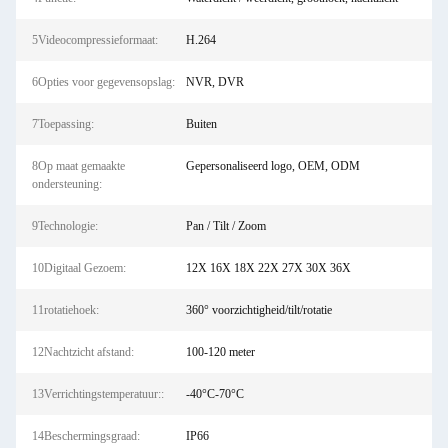
5Videocompressieformaat:
H.264
6Opties voor gegevensopslag:
NVR, DVR
7Toepassing:
Buiten
8Op maat gemaakte
Gepersonaliseerd logo, OEM, ODM
ondersteuning:
9Technologie:
Pan / Tilt / Zoom
10Digitaal Gezoem:
12X 16X 18X 22X 27X 30X 36X
11rotatiehoek:
360° voorzichtigheid/tilt/rotatie
12Nachtzicht afstand:
100-120 meter
13Verrichtingstemperatuur::
-40°C-70°C
14Beschermingsgraad:
IP66