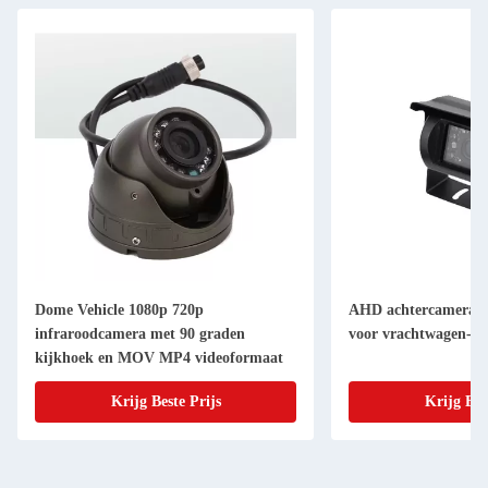
Dome Vehicle 1080p 720p
AHD achtercamera m
infraroodcamera met 90 graden
voor vrachtwagen-bu
kijkhoek en MOV MP4 videoformaat
Krijg Beste Prijs
Krijg Bes