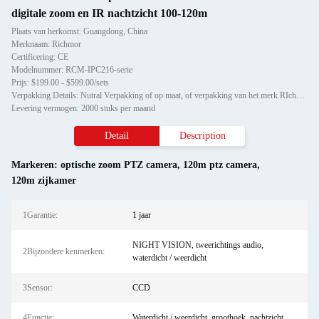
digitale zoom en IR nachtzicht 100-120m
Plaats van herkomst: Guangdong, China
Merknaam: Richmor
Certificering: CE
Modelnummer: RCM-IPC216-serie
Prijs: $199.00 - $599.00/sets
Verpakking Details: Nutral Verpakking of op maat, of verpakking van het merk RIchmor
Levering vermogen: 2000 stuks per maand
Detail
Description
Markeren:
optische zoom PTZ camera
,
120m ptz camera
,
120m zijkamer
1Garantie:
1 jaar
NIGHT VISION, tweerichtings audio,
2Bijzondere kenmerken:
waterdicht / weerdicht
3Sensor:
CCD
4Functie:
Waterdicht / weerdicht, groothoek, nachtzicht