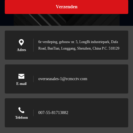
Verzenden
6e verdieping, gebouw nr. 5, LongBi industriepark, Dafa
Road, BanTian, Longgang, Shenzhen, China P.C. 518129
Adres
overseasales-1@rcmcctv.com
E-mail
007-55-81713882
Telefoon