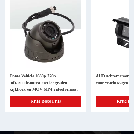
Dome Vehicle 1080p 720p
AHD achtercamera m
infraroodcamera met 90 graden
voor vrachtwagen-bu
kijkhoek en MOV MP4 videoformaat
Krijg Beste Prijs
Krijg Bes