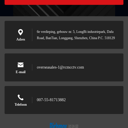
6e verdieping, gebouw nr. 5, LongBi industriepark, Dafa
Road, BanTian, Longgang, Shenzhen, China P.C. 518129
Adres
overseasales-1@rcmcctv.com
E-mail
007-55-81713882
Telefoon