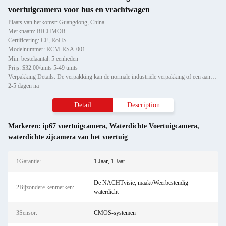
voertuigcamera voor bus en vrachtwagen
Plaats van herkomst: Guangdong, China
Merknaam: RICHMOR
Certificering: CE, RoHS
Modelnummer: RCM-RSA-001
Min. bestelaantal: 5 eenheden
Prijs: $32.00/units 5-49 units
Verpakking Details: De verpakking kan de normale industriële verpakking of een aangepaste service zijn.
2-5 dagen na
Detail
Description
Markeren:
ip67 voertuigcamera
,
Waterdichte Voertuigcamera
,
waterdichte zijcamera van het voertuig
1Garantie:
1 Jaar, 1 Jaar
De NACHTvisie, maakt/Weerbestendig
2Bijzondere kenmerken:
waterdicht
3Sensor:
CMOS-systemen