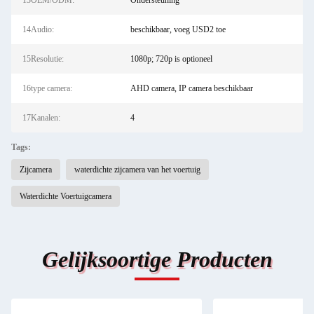
13OEM/ODM:
Ondersteuning
14Audio:
beschikbaar, voeg USD2 toe
15Resolutie:
1080p; 720p is optioneel
16type camera:
AHD camera, IP camera beschikbaar
17Kanalen:
4
Tags:
Zijcamera
waterdichte zijcamera van het voertuig
Waterdichte Voertuigcamera
Gelijksoortige Producten