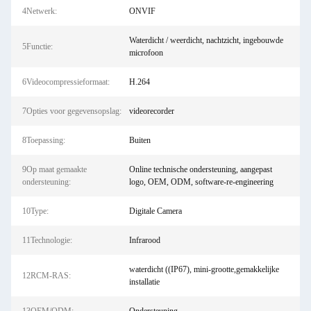
4Netwerk:
ONVIF
Waterdicht / weerdicht, nachtzicht, ingebouwde
5Functie:
microfoon
6Videocompressieformaat:
H.264
7Opties voor gegevensopslag:
videorecorder
8Toepassing:
Buiten
9Op maat gemaakte
Online technische ondersteuning, aangepast
ondersteuning:
logo, OEM, ODM, software-re-engineering
10Type:
Digitale Camera
11Technologie:
Infrarood
waterdicht ((IP67), mini-grootte,gemakkelijke
12RCM-RAS:
installatie