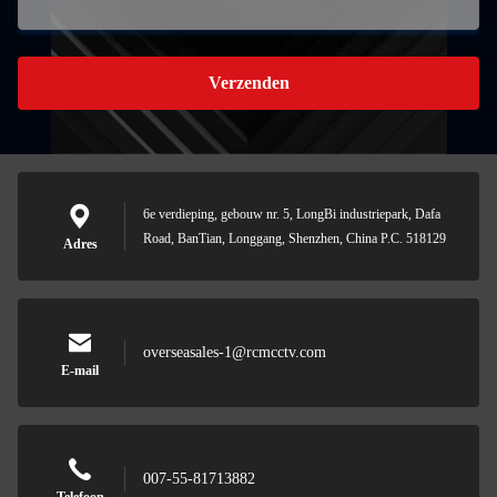
Verzenden
6e verdieping, gebouw nr. 5, LongBi industriepark, Dafa
Road, BanTian, Longgang, Shenzhen, China P.C. 518129
Adres
overseasales-1@rcmcctv.com
E-mail
007-55-81713882